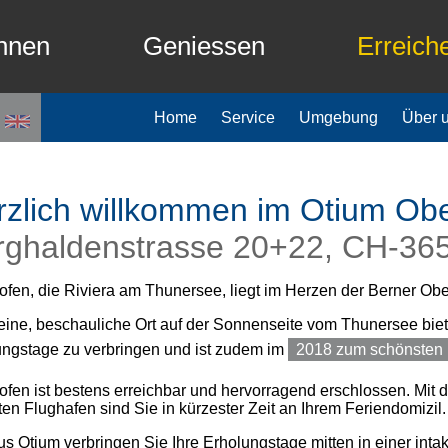
hnen
Geniessen
Erreich
Home
Service
Umgebung
Über 
rzlich willkommen im Otium Ob
rghaldenstrasse 20+22, CH-36
fen, die Riviera am Thunersee, liegt im Herzen der Berner Obe
eine, beschauliche Ort auf der Sonnenseite vom Thunersee biet
ungstage zu verbringen und ist zudem im
2018 zum schönsten 
fen ist bestens erreichbar und hervorragend erschlossen. Mit 
en Flughafen sind Sie in kürzester Zeit an Ihrem Feriendomizil.
s Otium verbringen Sie Ihre Erholungstage mitten in einer int