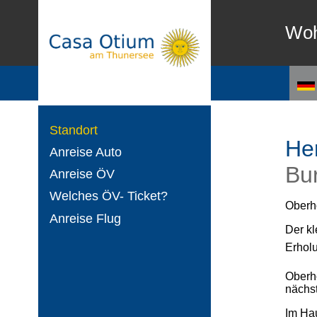
Wo
Standort
He
Anreise Auto
Bu
Anreise ÖV
Welches ÖV- Ticket?
Oberho
Anreise Flug
Der kl
Erhol
Oberho
nächst
Im Hau