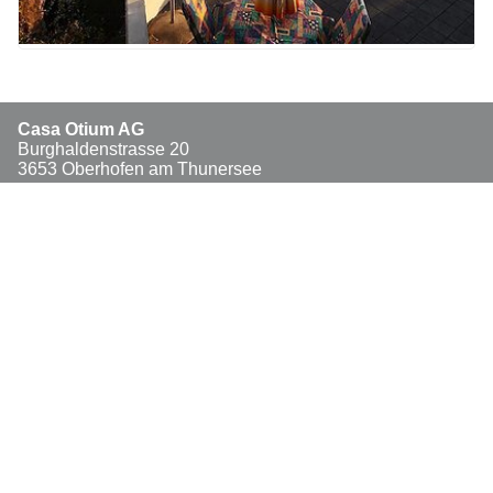
Casa Otium AG
Burghaldenstrasse 20
3653 Oberhofen am Thunersee
Tel. +41 79 915 99 15
www.casa-otium.ch
info@casa-otium.ch