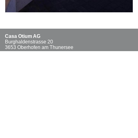
Casa Otium AG
Burghaldenstrasse 20
3653 Oberhofen am Thunersee
Tel. +41 79 915 99 15
www.casa-otium.ch
info@casa-otium.ch