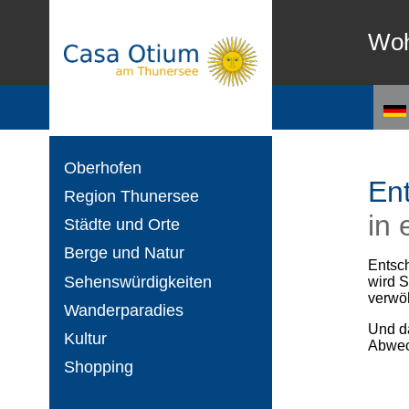
Wo
Oberhofen
En
Region Thunersee
in 
Städte und Orte
Berge und Natur
Entsch
Sehenswürdigkeiten
wird S
verwö
Wanderparadies
Und da
Kultur
Abwec
Shopping