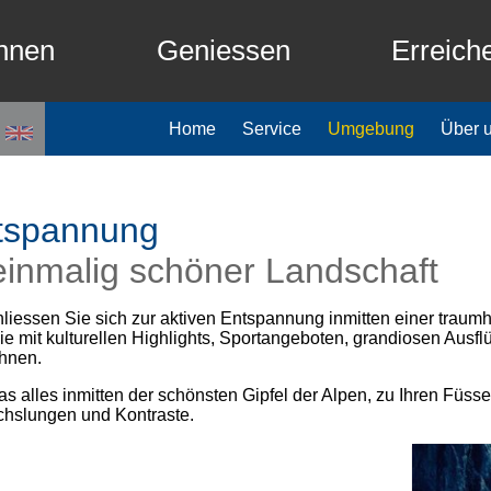
hnen
Geniessen
Erreich
Home
Service
Umgebung
Über 
tspannung
einmalig schöner Landschaft
liessen Sie sich zur aktiven Entspannung inmitten einer trau
ie mit kulturellen Highlights, Sportangeboten, grandiosen Au
hnen.
s alles inmitten der schönsten Gipfel der Alpen, zu Ihren Füss
hslungen und Kontraste.