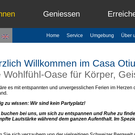
hnen
Geniessen
Erreich
Home
Service
Umgebung
Über 
rzlich Willkommen im Casa Oti
 Wohlfühl-Oase für Körper, Gei
re es mit entspannten und unvergesslichen Ferien im Herzen d
and.
g zu wissen: Wir sind kein Partyplatz!
 buchen bei uns, um sich zu entspannen und Ruhe zu finden
pfte Lautstärke während dem ganzen Aufenthalt. Im Spezie
n Sie sich verzaubern von der vielseitigen Schweizer Bergwel