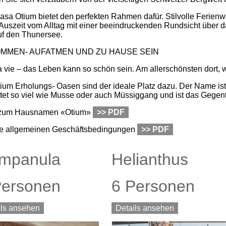
asa Otium bietet den perfekten Rahmen dafür. Stilvolle Ferie
 Auszeit vom Alltag mit einer beeindruckenden Rundsicht über
uf den Thunersee.
MMEN- AUFATMEN UND ZU HAUSE SEIN
a vie – das Leben kann so schön sein. Am allerschönsten dort, 
ium Erholungs- Oasen sind der ideale Platz dazu. Der Name is
et so viel wie Musse oder auch Müssiggang und ist das Gegent
zum Hausnamen «Otium»
>> PDF
e allgemeinen Geschäftsbedingungen
>> PDF
mpanula
Helianthus
Personen
6 Personen
ils ansehen
Details ansehen