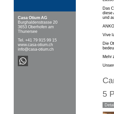
Das C
diese
und a
Casa Otium AG
Burghaldenstrasse 20
ANKO
3653 Oberhofen am
Thunersee
Vive l
Tel. +41 79 915 99 15
Die Ot
www.casa-otium.ch
bedeut
info@casa-otium.ch
Mehr 
Unser
Ca
5 
Deta