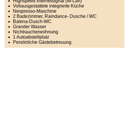
Highspeed Internetsignal (W-Lan)
Vollausgestattete integrierte Küche
Nespresso-Maschine
2 Badezimmer, Raindance- Dusche / WC
Balena-Dusch-WC
Grander Wasser
Nichtraucherwohnung
1 Autoabstellplatz
Persönliche Gästebetreuung
Mitbenützung:
Garten + Schwimmbad 10:00 - 19:00 Uhr
2 Liegestühle sind reserviert für Sie
Privater Whirlpool CHF 60.- / 90 Minuten
Waschmaschine CHF 3.- / Stunde
Wäschetrockner CHF 3.- / Stunde